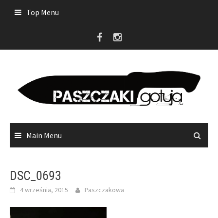
Skip
Top Menu
to
content
Main Menu
DSC_0693
4 września, 2015
Paszczakowa