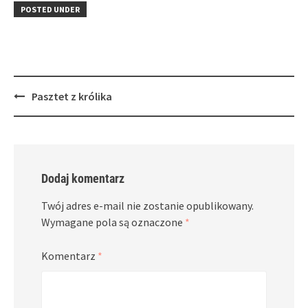
in
window)
in
POSTED UNDER
new
new
window)
window)
Post
Pasztet z królika
navigation
Dodaj komentarz
Twój adres e-mail nie zostanie opublikowany.
Wymagane pola są oznaczone
*
Komentarz
*