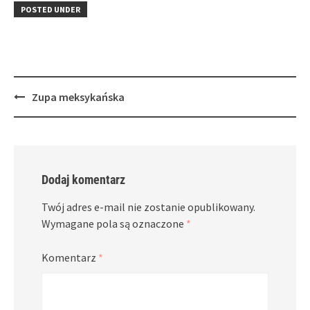
in
window)
in
POSTED UNDER
new
new
window)
window)
Post
Zupa meksykańska
navigation
Dodaj komentarz
Twój adres e-mail nie zostanie opublikowany.
Wymagane pola są oznaczone
*
Komentarz
*