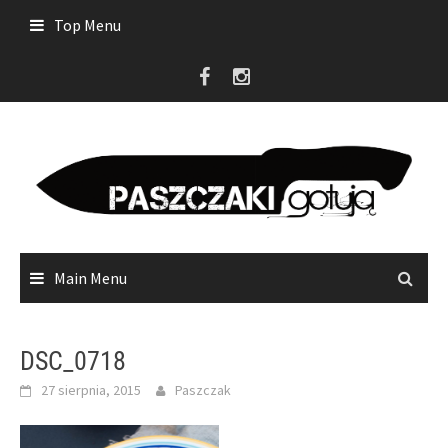
Skip
Top Menu
to
content
Main Menu
DSC_0718
27 sierpnia, 2015
Paszczak