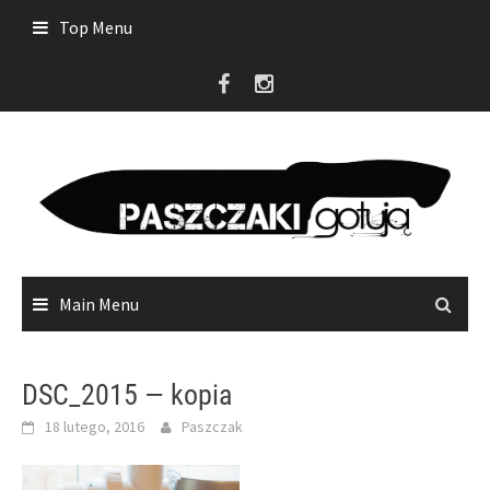
Skip
Top Menu
to
content
Main Menu
DSC_2015 — kopia
18 lutego, 2016
Paszczak