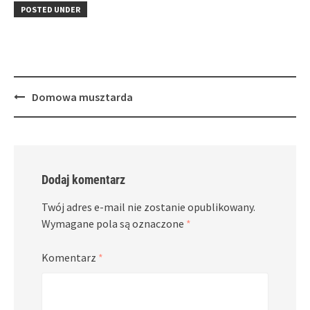
in
window)
in
POSTED UNDER
new
new
window)
window)
Post
Domowa musztarda
navigation
Dodaj komentarz
Twój adres e-mail nie zostanie opublikowany.
Wymagane pola są oznaczone
*
Komentarz
*