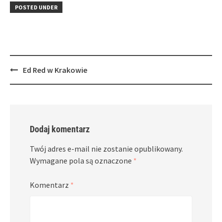
in
window)
in
POSTED UNDER
new
new
window)
window)
Post
Ed Red w Krakowie
navigation
Dodaj komentarz
Twój adres e-mail nie zostanie opublikowany.
Wymagane pola są oznaczone
*
Komentarz
*