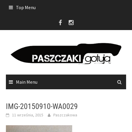
Skip
Top Menu
to
content
Main Menu
IMG-20150910-WA0029
11 września, 2015
Paszczakowa