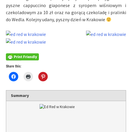
pyszne cappuccino giaponese z syropem wiśniowym i
czekoladowym za 10 zł oraz na gorącą czekoladę i pralinki
do Wedla. Kolejny udany, pyszny dzień w Krakowie
Share this:
Click
Click
Click
to
to
to
share
print
share
on
(Opens
on
Facebook
in
Pinterest
(Opens
new
(Opens
Summary
in
window)
in
new
new
window)
window)