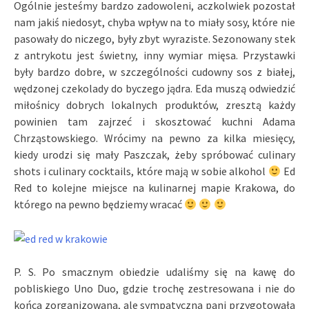
Ogólnie jesteśmy bardzo zadowoleni, aczkolwiek pozostał
nam jakiś niedosyt, chyba wpływ na to miały sosy, które nie
pasowały do niczego, były zbyt wyraziste. Sezonowany stek
z antrykotu jest świetny, inny wymiar mięsa. Przystawki
były bardzo dobre, w szczególności cudowny sos z białej,
wędzonej czekolady do byczego jądra. Eda muszą odwiedzić
miłośnicy dobrych lokalnych produktów, zresztą każdy
powinien tam zajrzeć i skosztować kuchni Adama
Chrząstowskiego. Wrócimy na pewno za kilka miesięcy,
kiedy urodzi się mały Paszczak, żeby spróbować culinary
shots i culinary cocktails, które mają w sobie alkohol
Ed
Red to kolejne miejsce na kulinarnej mapie Krakowa, do
którego na pewno będziemy wracać
P. S. Po smacznym obiedzie udaliśmy się na kawę do
pobliskiego Uno Duo, gdzie trochę zestresowana i nie do
końca zorganizowana, ale sympatyczna pani przygotowała