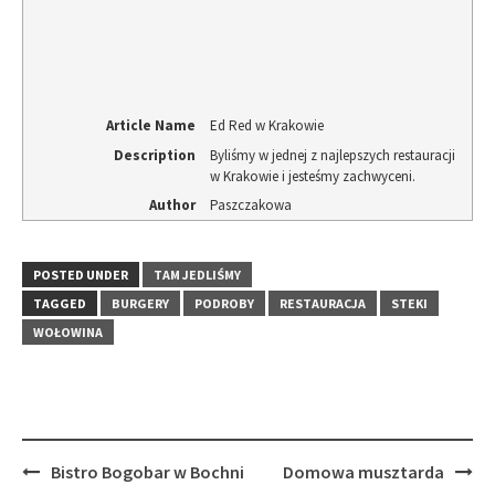
Article Name
Ed Red w Krakowie
Description
Byliśmy w jednej z najlepszych restauracji
w Krakowie i jesteśmy zachwyceni.
Author
Paszczakowa
POSTED UNDER
TAM JEDLIŚMY
TAGGED
BURGERY
PODROBY
RESTAURACJA
STEKI
WOŁOWINA
Post
Bistro Bogobar w Bochni
Domowa musztarda
navigation