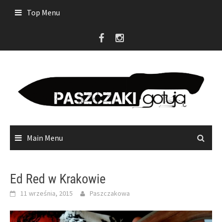
Skip
Top Menu
to
content
Main Menu
Ed Red w Krakowie
11 września, 2015
Paszczakowa