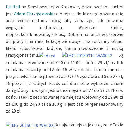
Ed Red
na Sławkowskiej w Krakowie, gdzie szefem kuchni
jest
Adam Chrząstowski
to miejsce, do którego powinno się
udać wielu restauratorów, aby zobaczyć, jak powinna
wyglądać restauracja. Wnętrze ładne,
nieprzekombinowane, z klasą. Dobre i na lunch w przerwie
od pracy i na miłą kolację we dwoje i na rodzinny obiad.
Menu stosunkowo krótkie, dania nowoczesne z nutką
tradycjonalizmu.
Są
śniadania serwowane od 7:00 do 11:00 – bufet 29 zł/ os. lub
śniadania z karty od 12 do 16 zł za danie. Lunch menu –
przystawka i danie główne za 29 zł. Przystawki od 8 do 27 zł,
15 pozycji, z których każdy coś dla siebie wybierze. Osiem
dań głównych, w tym jedno bezmięsne od 27 do 59 zł. No i w
końcu steki z sezonowanej na miejscu wołowiny od 19,90 zł
za 100 g do 24,90 zł za 100 g. I jest też burger sezonowany
za 29 zł.
A najważniejsze jest to, że w Edzie