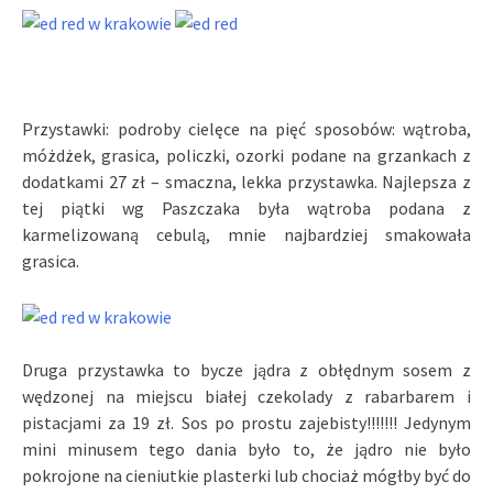
Przystawki: podroby cielęce na pięć sposobów: wątroba,
móżdżek, grasica, policzki, ozorki podane na grzankach z
dodatkami 27 zł – smaczna, lekka przystawka. Najlepsza z
tej piątki wg Paszczaka była wątroba podana z
karmelizowaną cebulą, mnie najbardziej smakowała
grasica.
Druga przystawka to bycze jądra z obłędnym sosem z
wędzonej na miejscu białej czekolady z rabarbarem i
pistacjami za 19 zł. Sos po prostu zajebisty!!!!!!! Jedynym
mini minusem tego dania było to, że jądro nie było
pokrojone na cieniutkie plasterki lub chociaż mógłby być do