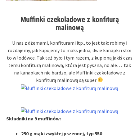
Muffinki czekoladowe z konfiturą
malinową
U nas z dżemami, konfiturami itp., to jest tak: robimy i
rozdajemy, jak kupujemy to maks jedna, dwie kanapki i stoi
to w lodówce. Tak też było i tym razem, z kupioną jakiś czas
temu konfiturą malinową, która jest pyszna, no ale… tak
na kanapkach nie bardzo, ale Muffinki czekoladowe z
konfiturą malinową są super
Składniki na 9 muffinów:
250 g mąki zwykłej pszennej, typ 550