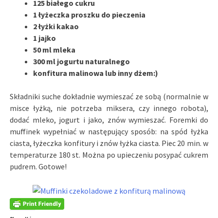
125 białego cukru
1 łyżeczka proszku do pieczenia
2 łyżki kakao
1 jajko
50 ml mleka
300 ml jogurtu naturalnego
konfitura malinowa lub inny dżem:)
Składniki suche dokładnie wymieszać ze sobą (normalnie w
misce łyżką, nie potrzeba miksera, czy innego robota),
dodać mleko, jogurt i jako, znów wymieszać. Foremki do
muffinek wypełniać w następujący sposób: na spód łyżka
ciasta, łyżeczka konfitury i znów łyżka ciasta. Piec 20 min. w
temperaturze 180 st. Można po upieczeniu posypać cukrem
pudrem. Gotowe!