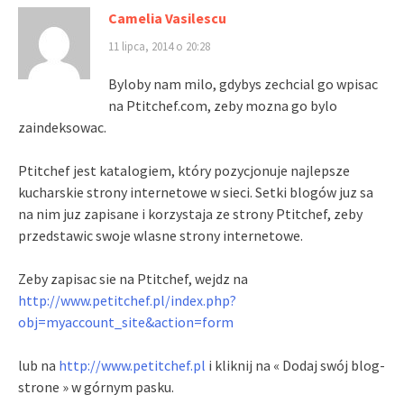
Camelia Vasilescu
11 lipca, 2014 o 20:28
Byloby nam milo, gdybys zechcial go wpisac
na Ptitchef.com, zeby mozna go bylo
zaindeksowac.
Ptitchef jest katalogiem, który pozycjonuje najlepsze
kucharskie strony internetowe w sieci. Setki blogów juz sa
na nim juz zapisane i korzystaja ze strony Ptitchef, zeby
przedstawic swoje wlasne strony internetowe.
Zeby zapisac sie na Ptitchef, wejdz na
http://www.petitchef.pl/index.php?
obj=myaccount_site&action=form
lub na
http://www.petitchef.pl
i kliknij na « Dodaj swój blog-
strone » w górnym pasku.