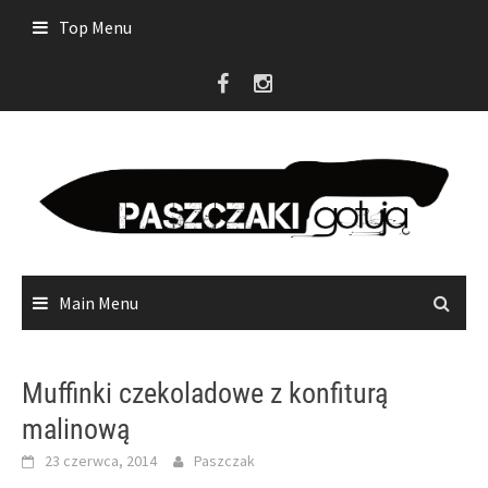
Skip
Top Menu
to
content
Main Menu
Muffinki czekoladowe z konfiturą
malinową
23 czerwca, 2014
Paszczak