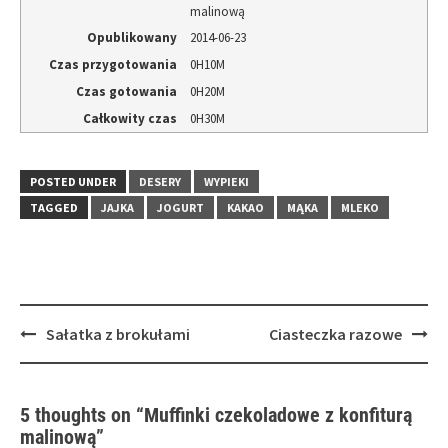
malinową
Opublikowany
2014-06-23
Czas przygotowania
0H10M
Czas gotowania
0H20M
Całkowity czas
0H30M
POSTED UNDER
DESERY
WYPIEKI
TAGGED
JAJKA
JOGURT
KAKAO
MĄKA
MLEKO
Post
Sałatka z brokułami
Ciasteczka razowe
navigation
5 thoughts on “
Muffinki czekoladowe z konfiturą
malinową
”