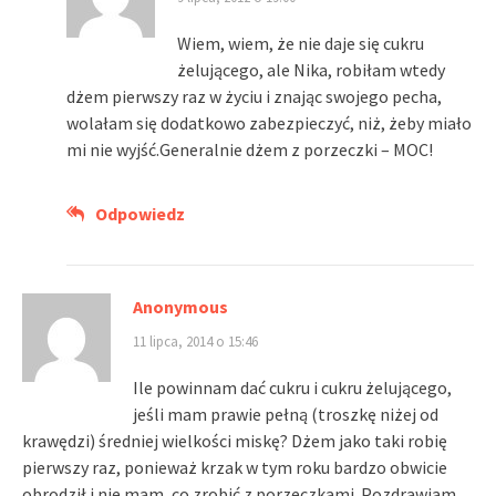
Wiem, wiem, że nie daje się cukru
żelującego, ale Nika, robiłam wtedy
dżem pierwszy raz w życiu i znając swojego pecha,
wolałam się dodatkowo zabezpieczyć, niż, żeby miało
mi nie wyjść.Generalnie dżem z porzeczki – MOC!
Odpowiedz
Anonymous
11 lipca, 2014 o 15:46
Ile powinnam dać cukru i cukru żelującego,
jeśli mam prawie pełną (troszkę niżej od
krawędzi) średniej wielkości miskę? Dżem jako taki robię
pierwszy raz, ponieważ krzak w tym roku bardzo obwicie
obrodził i nie mam, co zrobić z porzeczkami. Pozdrawiam,