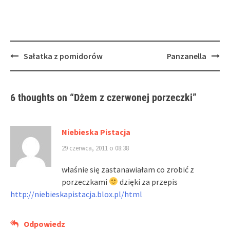
window)
window)
Post
Sałatka z pomidorów
Panzanella
navigation
6 thoughts on “
Dżem z czerwonej porzeczki
”
Niebieska Pistacja
29 czerwca, 2011 o 08:38
właśnie się zastanawiałam co zrobić z
porzeczkami
dzięki za przepis
http://niebieskapistacja.blox.pl/html
Odpowiedz