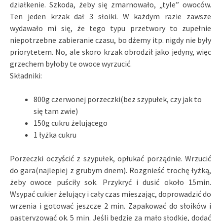
działkenie. Szkoda, żeby się zmarnowało, „tyle” owoców.
Ten jeden krzak dał 3 słoiki. W każdym razie zawsze
wydawało mi się, że tego typu przetwory to zupełnie
niepotrzebne zabieranie czasu, bo dżemy itp. nigdy nie były
priorytetem. No, ale skoro krzak obrodził jako jedyny, więc
grzechem byłoby te owoce wyrzucić.
Składniki:
800g czerwonej porzeczki(bez szypułek, czy jak to
się tam zwie)
150g cukru żelującego
1 łyżka cukru
Porzeczki oczyścić z szypułek, opłukać porządnie. Wrzucić
do gara(najlepiej z grubym dnem). Rozgnieść trochę łyżką,
żeby owoce puściły sok. Przykryć i dusić około 15min.
Wsypać cukier żelujący i cały czas mieszając, doprowadzić do
wrzenia i gotować jeszcze 2 min. Zapakować do słoików i
pasteryzować ok. 5 min. Jeśli będzie za mało słodkie, dodać