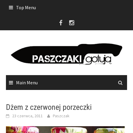
Skip
Top Menu
to
content
Main Menu
Dżem z czerwonej porzeczki
23 czerwca, 2011
Paszczak