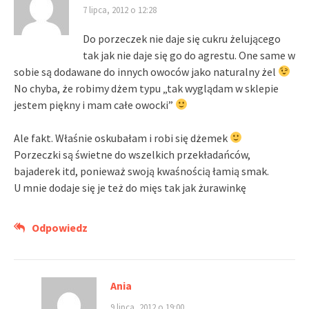
7 lipca, 2012 o 12:28
Do porzeczek nie daje się cukru żelującego
tak jak nie daje się go do agrestu. One same w
sobie są dodawane do innych owoców jako naturalny żel
No chyba, że robimy dżem typu „tak wyglądam w sklepie
jestem piękny i mam całe owocki”
Ale fakt. Właśnie oskubałam i robi się dżemek
Porzeczki są świetne do wszelkich przekładańców,
bajaderek itd, ponieważ swoją kwaśnością łamią smak.
U mnie dodaje się je też do mięs tak jak żurawinkę
Odpowiedz
Ania
9 lipca, 2012 o 19:00