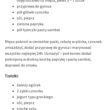
objętościowo co mięsa, jakieś 5 – 7 sztuk
przyprawa do gyrosa
pół główki czosnku
sól, pieprz
zielona papryka
pół łyżeczki pasty sambal
Mięso pokroić w cieniutkie paski, cebulę w piórka, czosnek
zmiażdżyć, dodać przyprawę do gyrosa i marynować
wszystko najlepiej 24h. Usmażyć – pod koniec dodać
pokrojoną w drobną kostkę paprykę i pastę sambal,
doprawić do smaku.
Tzatziki:
świeży ogórek
2 ząbki czosnku
jogurt typu greckiego
sól, pieprz
trochę octu