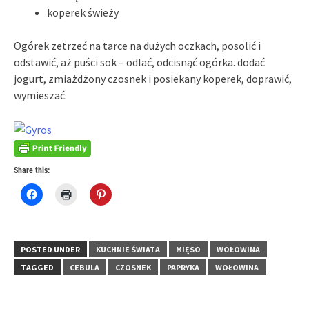
koperek świeży
Ogórek zetrzeć na tarce na dużych oczkach, posolić i
odstawić, aż puści sok – odlać, odcisnąć ogórka. dodać
jogurt, zmiażdżony czosnek i posiekany koperek, doprawić,
wymieszać.
Share this:
Click
Click
Click
to
to
to
share
print
share
on
(Opens
on
Facebook
in
Pinterest
(Opens
new
(Opens
in
window)
in
POSTED UNDER
KUCHNIE ŚWIATA
MIĘSO
WOŁOWINA
new
new
window)
window)
TAGGED
CEBULA
CZOSNEK
PAPRYKA
WOŁOWINA