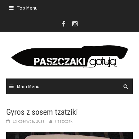
Skip
Top Menu
to
content
Main Menu
Gyros z sosem tzatziki
19 czerwca, 2011
Paszczak