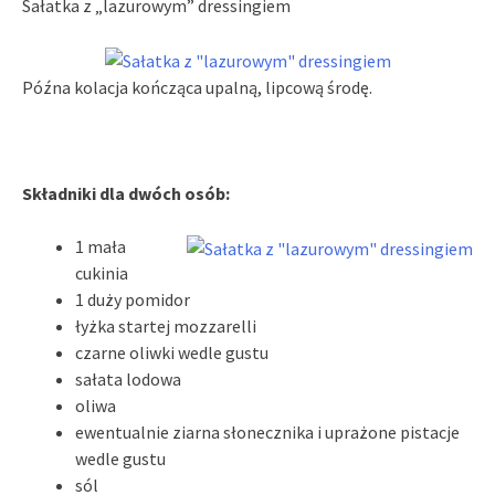
Sałatka z „lazurowym” dressingiem
Późna kolacja kończąca upalną, lipcową środę.
Składniki dla dwóch osób:
1 mała
cukinia
1 duży pomidor
łyżka startej mozzarelli
czarne oliwki wedle gustu
sałata lodowa
oliwa
ewentualnie ziarna słonecznika i uprażone pistacje
wedle gustu
sól