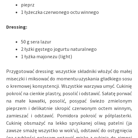
pieprz
1 łyżeczka czerwonego octu winnego
Dressing:
50 g sera lazur
2 łyżki gęstego jogurtu naturalnego
1 łyżka majonezu (light)
Przygotować dressing: wszystkie składniki włożyć do małej
miseczki i miksować do momentu uzyskania gładkiego sosu
o kremowej konsystencji. Wszystkie warzywa umyć. Cukinię
pokroić na cienkie plastry, posolić i odstawić. Sałatę porwać
na małe kawałki, posolić, posypać świeżo zmielonym
pieprzem i delikatnie skropić czerwonym octem winnym,
zamieszać i odstawić. Pomidora pokroić w półplasterki.
Cukinię obsmażyć na lekko spryskanej oliwą patelni (ja
zawsze smażę wszystko w wok’u), odstawić do ostygnięcia
(na szybkości polecam wstawić miskę z cukinią do zimnej