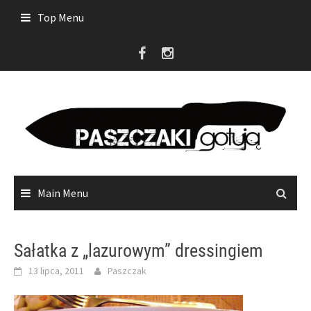
Skip
Top Menu
to
content
Main Menu
Sałatka z „lazurowym” dressingiem
13 lipca, 2011
Paszczak