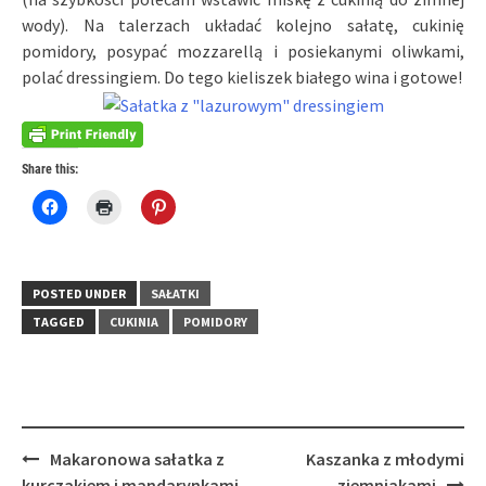
wody). Na talerzach układać kolejno sałatę, cukinię
pomidory, posypać mozzarellą i posiekanymi oliwkami,
polać dressingiem. Do tego kieliszek białego wina i gotowe!
Share this:
Click
Click
Click
to
to
to
share
print
share
on
(Opens
on
Facebook
in
Pinterest
(Opens
new
(Opens
in
window)
in
POSTED UNDER
SAŁATKI
new
new
window)
window)
TAGGED
CUKINIA
POMIDORY
Post
Makaronowa sałatka z
Kaszanka z młodymi
navigation
kurczakiem i mandarynkami
ziemniakami