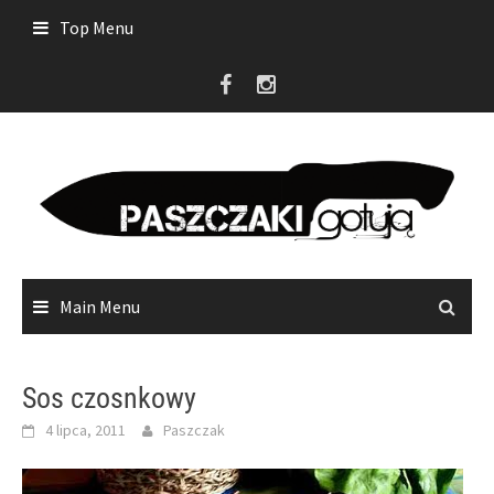
Skip
Top Menu
to
content
Main Menu
Sos czosnkowy
4 lipca, 2011
Paszczak