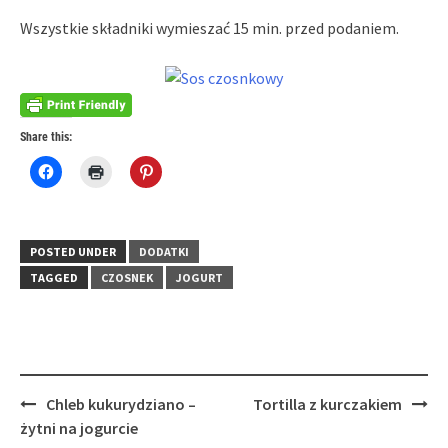
Wszystkie składniki wymieszać 15 min. przed podaniem.
Share this:
Click
Click
Click
to
to
to
share
print
share
on
(Opens
on
Facebook
in
Pinterest
(Opens
new
(Opens
in
window)
in
POSTED UNDER
DODATKI
new
new
window)
window)
TAGGED
CZOSNEK
JOGURT
Post
Chleb kukurydziano –
Tortilla z kurczakiem
navigation
żytni na jogurcie