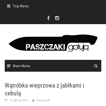
Skip
Top Menu
to
content
Main Menu
Wątróbka wieprzowa z jabłkami i
cebulą
15 lipca, 2011
Paszczak