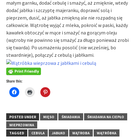
małym garnku, dodać cebulę i smażyć, aż zmięknie, wtedy
dodać jabłka i szczyptę majeranku, doprawić solą i
pieprzem, dusić, aż jabłka zmiękną ale nie rozpadną się
całkowicie. Wątrobę wyjąć z mleka, pokroić w paski, każdy
kawałek obtoczyć w mące i smażyć na gorącym oleju
(wątroby nie powinno się smażyć za długo ponieważ zrobi
się twarda). Po usmażeniu posolić (nie wcześniej, bo
stwardnieje), połączyć z cebulą i jabłkami.
Share this:
Click
Click
Click
to
to
to
share
print
share
on
(Opens
on
Facebook
in
Pinterest
(Opens
new
(Opens
in
window)
in
POSTED UNDER
MIĘSO
ŚNIADANIA
ŚNIADANIA NA CIEPŁO
new
new
window)
window)
WIEPRZOWINA
TAGGED
CEBULA
JABŁKO
WĄTROBA
WĄTRÓBKA