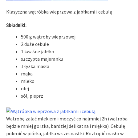
Klasyczna wątróbka wieprzowa z jabłkami i cebulą
Składniki:
500 g wątroby wieprzowej
2 duże cebule
1 kwaśne jabłko
szczypta majeranku
1 łyżka masła
mąka
mleko
olej
sól, pieprz
Wątrobę zalać mlekiem i moczyć co najmniej 2h (wątroba
będzie mniej gorzka, bardziej delikatna i miękka). Cebulę
pokroić w piórka, jabłka w szesnastki. Roztopić masło w