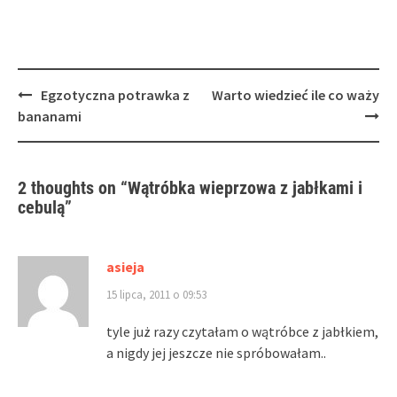
Post
Egzotyczna potrawka z
Warto wiedzieć ile co waży
navigation
bananami
2 thoughts on “
Wątróbka wieprzowa z jabłkami i
cebulą
”
asieja
15 lipca, 2011 o 09:53
tyle już razy czytałam o wątróbce z jabłkiem,
a nigdy jej jeszcze nie spróbowałam..