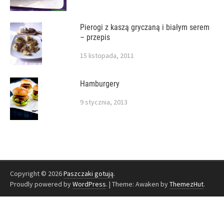
Pierogi z kaszą gryczaną i białym serem
– przepis
15 listopada, 2011
Hamburgery
9 stycznia, 2013
Copyright © 2026
Paszczaki gotują
.
Proudly powered by
WordPress
.
|
Theme: Awaken by
ThemezHut
.