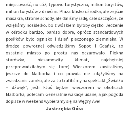
miejscowość, no cóż, typowo turystyczna, milion turystów,
milion turystów z dziećmi. Plaża blisko ośrodka, ale zejście
masakra, strome schody, ale daliśmy radę, całe szczęście, że
wzięliśmy nosidełko, bo z wózkiem byłoby ciężko. Jedzenie
w ośrodku bardzo, bardzo dobre, oprócz standardowych
posiłków było ognisko i dzień pieczonego ziemniaka. W
drodze powrotnej odwiedziliśmy Sopot i Gdańsk, to
ostatnie miasto po prostu nas oczarowało. Piękna
starówka, niesamowity klimat, najchętniej
przeprowadziłabym się tam:) Wieczorem zawitaliśmy
jeszcze do Malborka i co prawda nie zdążyliśmy na
zwiedzanie zamku, ale za to trafiliśmy na spektakl „Światło
– dźwięk”, jeśli ktoś będzie wieczorem w okolicach
Malborka, polecam. Generalnie wakacje udane, a jak pogoda
dopisze w weekend wybieramy się na Węgry. Ave!
Jastrzębia Góra