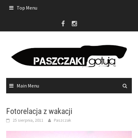
Skip
Top Menu
to
content
Main Menu
Fotorelacja z wakacji
25 sierpnia, 2011
Paszczak