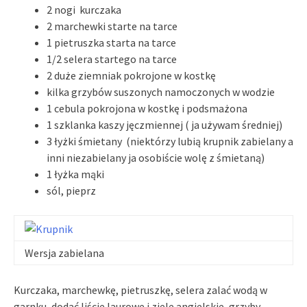
2 nogi kurczaka
2 marchewki starte na tarce
1 pietruszka starta na tarce
1/2 selera startego na tarce
2 duże ziemniak pokrojone w kostkę
kilka grzybów suszonych namoczonych w wodzie
1 cebula pokrojona w kostkę i podsmażona
1 szklanka kaszy jęczmiennej ( ja używam średniej)
3 łyżki śmietany (niektórzy lubią krupnik zabielany a
inni niezabielany ja osobiście wolę z śmietaną)
1 łyżka mąki
sól, pieprz
Wersja zabielana
Kurczaka, marchewkę, pietruszkę, selera zalać wodą w
garnku, dodać liście laurowe i ziele angielskie, grzyby,