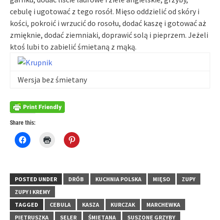
cebulę i ugotować z tego rosół. Mięso oddzielić od skóry i
kości, pokroić i wrzucić do rosołu, dodać kaszę i gotować aż
zmięknie, dodać ziemniaki, doprawić solą i pieprzem. Jeżeli
ktoś lubi to zabielić śmietaną z mąką.
Wersja bez śmietany
Share this:
Click
Click
Click
to
to
to
share
print
share
on
(Opens
on
Facebook
in
Pinterest
(Opens
new
(Opens
in
window)
in
POSTED UNDER
DRÓB
KUCHNIA POLSKA
MIĘSO
ZUPY
new
new
window)
window)
ZUPY I KREMY
TAGGED
CEBULA
KASZA
KURCZAK
MARCHEWKA
PIETRUSZKA
SELER
ŚMIETANA
SUSZONE GRZYBY