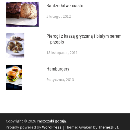
Bardzo łatwe ciasto
5 lutego, 2012
Pierogi z kaszą gryczaną i białym serem
– przepis
15 listopada, 2011
Hamburgery
9 stycznia, 2013
Copyright © 2026
Paszczaki gotują
.
Proudly powered by
WordPress
.
|
Theme: Awaken by
ThemezHut
.