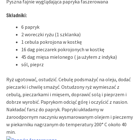
Pyszna fajnie wyglądająca papryka faszerowana
Składniki:
6 papryk
2 woreczki ryżu (1 szklanka)
1 cebula pokrojona w kostkę
16 dag pieczarek pokrojonych w kostkę
45 dag mięsa mielonego ( ja użyłem z indyka)
sól, pieprz
Ryż ugotować, ostudzić. Cebulę podsmażyć na oleju, dodać
pieczarki i chwilę smażyć. Ostudzony ryż wymieszać z
cebulą, pieczarkami i mięsem, doprawić solą i pieprzem i
dobrze wyrobić. Paprykom odciąć górę i oczyścić z nasion.
Nakładać farsz do papryk. Papryki układamy w
żaroodpornym naczyniu wysmarowanym olejem i pieczemy
w piekarniku nagrzanym do temperatury 200° C około 40
min.