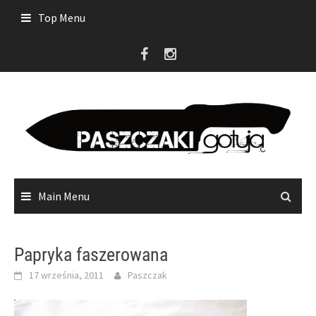
Skip
Top Menu
to
content
Main Menu
Papryka faszerowana
17 września, 2011
Paszczak