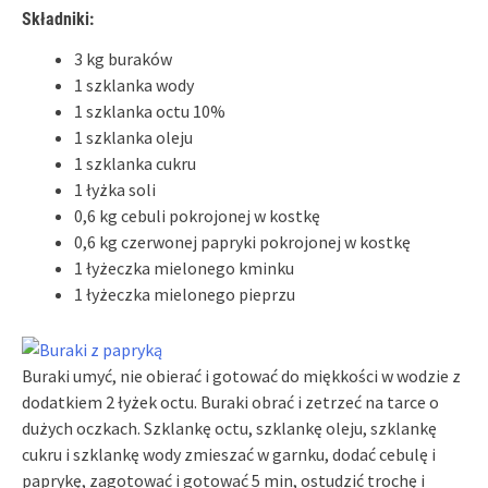
Składniki:
3 kg buraków
1 szklanka wody
1 szklanka octu 10%
1 szklanka oleju
1 szklanka cukru
1 łyżka soli
0,6 kg cebuli pokrojonej w kostkę
0,6 kg czerwonej papryki pokrojonej w kostkę
1 łyżeczka mielonego kminku
1 łyżeczka mielonego pieprzu
Buraki umyć, nie obierać i gotować do miękkości w wodzie z
dodatkiem 2 łyżek octu. Buraki obrać i zetrzeć na tarce o
dużych oczkach. Szklankę octu, szklankę oleju, szklankę
cukru i szklankę wody zmieszać w garnku, dodać cebulę i
paprykę, zagotować i gotować 5 min, ostudzić trochę i