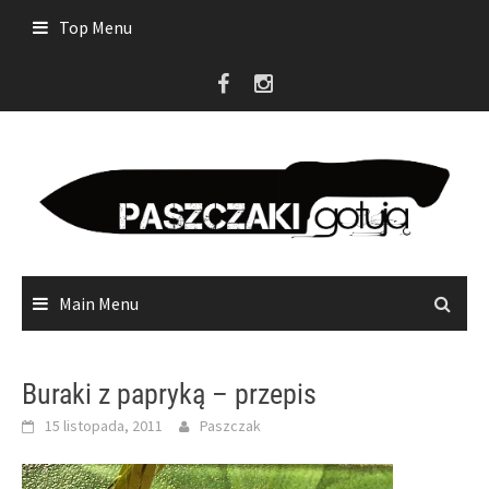
Skip
Top Menu
to
content
Main Menu
Buraki z papryką – przepis
15 listopada, 2011
Paszczak