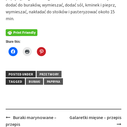
dodać do buraków, wymieszać, dodać sól, kminek i pieprz,
wymieszać, nakładać do słoików i pasteryzować około 15
min.
Share this:
Click
Click
Click
to
to
to
share
print
share
on
(Opens
on
Facebook
in
Pinterest
(Opens
new
(Opens
in
window)
in
POSTED UNDER
PRZETWORY
new
new
window)
window)
TAGGED
BURAKI
PAPRYKA
Post
Buraki marynowane –
Galaretki mięsne – przepis
navigation
przepis