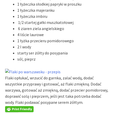
1 łyżeczka słodkiej papryki w proszku
1 łyżeczka majeranku
1 łyżeczka imbiru
1/2 startej gałki muszkatołowej
6 ziaren ziela angielskiego
4 liście laurowe
1 łyżka przecieru pomidorowego
2 l wody
starty ser żółty do posypania
sól, pieprz
Flaki opłukać, wrzucić do garnka, zalać wodą, dodać
wszystkie przyprawy i gotować, aż flaki zmiękną. Dodać
warzywa, gotować aż zmiękną, dodać przecier pomidorowy,
doprawić solą i pieprzem, jeśli jest taka potrzeba dodać
wody. Flaki podawać posypane serem żółtym.