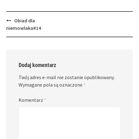
Post
Obiad dla
navigation
niemowlaka#14
Dodaj komentarz
Twój adres e-mail nie zostanie opublikowany.
Wymagane pola są oznaczone
*
Komentarz
*