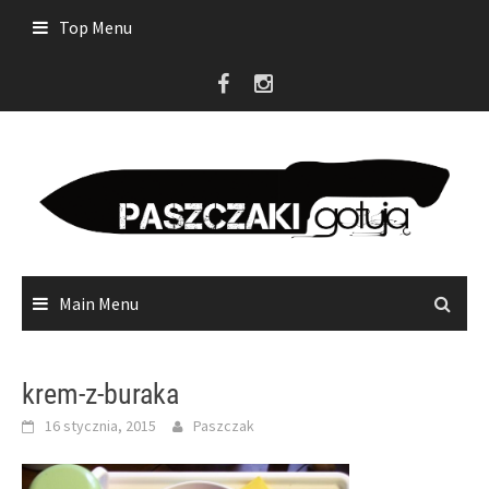
Skip
Top Menu
to
content
Main Menu
krem-z-buraka
16 stycznia, 2015
Paszczak