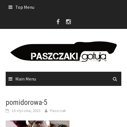
Skip
Top Menu
to
content
Main Menu
pomidorowa-5
16 stycznia, 2015
Paszczak