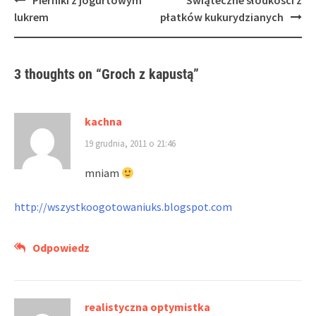
Pierniki z jogurtowym
Świąteczne słodkości z
navigation
lukrem
płatków kukurydzianych
3 thoughts on “
Groch z kapustą
”
kachna
19 grudnia, 2011 o 21:46
mniam
http://wszystkoogotowaniuks.blogspot.com
Odpowiedz
realistyczna optymistka