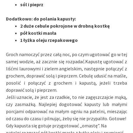
sól i pieprz
Dodatkowo: do polania kapusty:
2 duże cebule pokrojone w drobną kostkę
pół kostki masła
1 łyżka oleju rzepakowego
Groch namoczyć przez całą noc, po czym ugotować go w tej
samej wodzie, aż zacznie się rozpadać.Kapustę ugotować z
liśćmi laurowymi i zielem angielskim, następnie połączyć z
grochem, doprawić solą i pieprzem. Cebulę udusić na maśle,
posolić i połączyć z grochem i kapustą, jeżeli trzeba
doprawić solą i pieprzem.
Jeśli uznacie, że jest za rzadkie, to nie zagęszczajcie mąką,
czy zasmażką. Najlepiej dogotować kapusty lub małymi
porcjami odparować na małym ogniu na patelni, mieszając
od czasu do czasu i pilnując, żeby się nie przypaliło. Gotowe!
Gdy kapusta się gotuje przygotować „omastę”. Na
patelni rozgrzać pół kostki masła z łyżką oleju i zrumienić