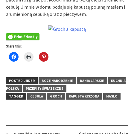
cebulę.U mnie w domu podaje się kapustę polaną masłem i
zrumienioną cebulką oraz z pieczywem.
Share this:
Click
Click
Click
to
to
to
share
print
share
on
(Opens
on
Facebook
in
Pinterest
(Opens
new
(Opens
in
window)
in
POSTED UNDER
BOŻE NARODZENIE
DANIA JARSKIE
KUCHNIA
new
new
window)
window)
POLSKA
PRZEPISY ŚWIĄTECZNE
TAGGED
CEBULA
GROCH
KAPUSTA KISZONA
MASŁO
Post