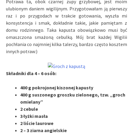
Potrawa ta, obok czarnej zupy grzybowej, jest moim
ulubionym daniem wigilijnym. Przygotowałam ją pierwszy
raz i po przygodach w trakcie gotowania, wyszła mi
konsystencja i smak, dokładnie takie, jakie pamiętam z
domu rodzinnego. Taka kapusta obowiązkowo musi być
omaszczona smażoną cebulką. Mój brat każdej Wigilii
pochłania co najmniej kilka talerzy, bardzo często kosztem
innych potraw:)
Składniki dla 4 – 6 osób:
400 g pokrojonej kiszonej kapusty
400 g suszonego groszku zielonego, tzw. „groch
omielany”
2 cebule
3 łyżki masła
2 liście laurowe
2 – 3 ziarna angielskie