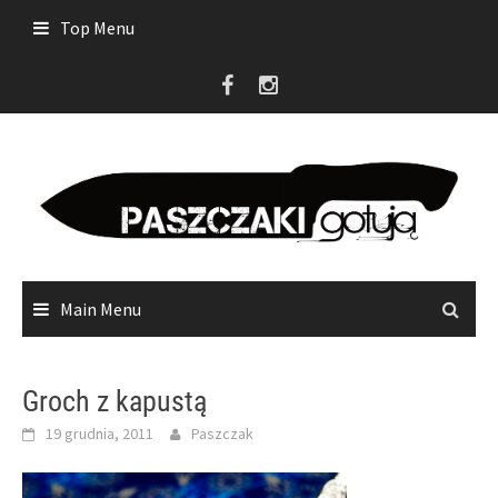
Skip
Top Menu
to
content
Main Menu
Groch z kapustą
19 grudnia, 2011
Paszczak