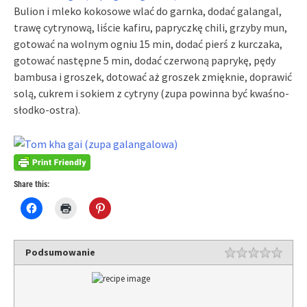
Bulion i mleko kokosowe wlać do garnka, dodać galangal,
trawę cytrynową, liście kafiru, papryczkę chili, grzyby mun,
gotować na wolnym ogniu 15 min, dodać pierś z kurczaka,
gotować następne 5 min, dodać czerwoną paprykę, pędy
bambusa i groszek, dotować aż groszek zmięknie, doprawić
solą, cukrem i sokiem z cytryny (zupa powinna być kwaśno-
słodko-ostra).
Share this:
Click
Click
Click
to
to
to
share
print
share
on
(Opens
on
Facebook
in
Pinterest
(Opens
new
(Opens
Podsumowanie
in
window)
in
new
new
window)
window)