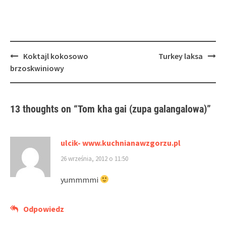
Post
Koktajl kokosowo
Turkey laksa
navigation
brzoskwiniowy
13 thoughts on “
Tom kha gai (zupa galangalowa)
”
ulcik- www.kuchnianawzgorzu.pl
26 września, 2012 o 11:50
yummmmi
Odpowiedz