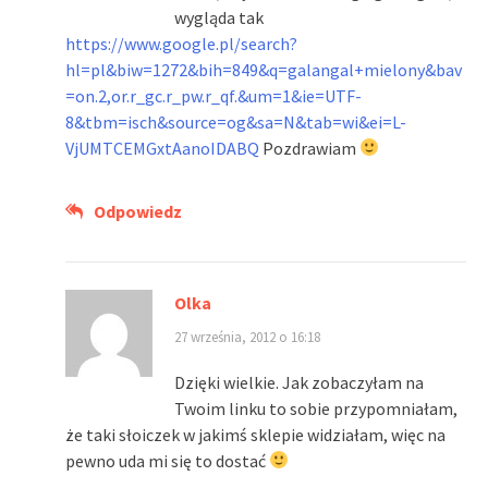
wygląda tak
https://www.google.pl/search?
hl=pl&biw=1272&bih=849&q=galangal+mielony&bav
=on.2,or.r_gc.r_pw.r_qf.&um=1&ie=UTF-
8&tbm=isch&source=og&sa=N&tab=wi&ei=L-
VjUMTCEMGxtAanoIDABQ
Pozdrawiam
Odpowiedz
Olka
27 września, 2012 o 16:18
Dzięki wielkie. Jak zobaczyłam na
Twoim linku to sobie przypomniałam,
że taki słoiczek w jakimś sklepie widziałam, więc na
pewno uda mi się to dostać