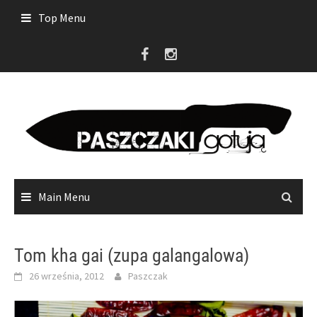
Skip
Top Menu
to
content
Main Menu
Tom kha gai (zupa galangalowa)
26 września, 2012
Paszczak