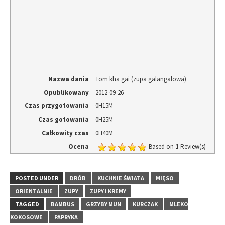
Nazwa dania
Tom kha gai (zupa galangalowa)
Opublikowany
2012-09-26
Czas przygotowania
0H15M
Czas gotowania
0H25M
Całkowity czas
0H40M
Ocena
Based on
1
Review(s)
POSTED UNDER
DRÓB
KUCHNIE ŚWIATA
MIĘSO
ORIENTALNIE
ZUPY
ZUPY I KREMY
TAGGED
BAMBUS
GRZYBY MUN
KURCZAK
MLEKO
KOKOSOWE
PAPRYKA