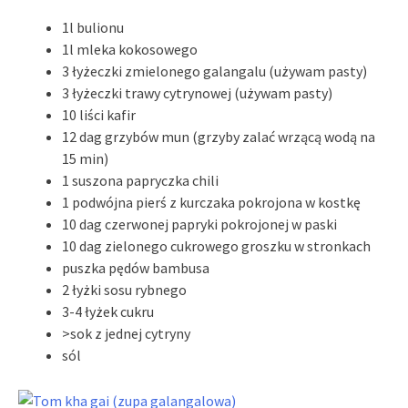
1l bulionu
1l mleka kokosowego
3 łyżeczki zmielonego galangalu (używam pasty)
3 łyżeczki trawy cytrynowej (używam pasty)
10 liści kafir
12 dag grzybów mun (grzyby zalać wrzącą wodą na
15 min)
1 suszona papryczka chili
1 podwójna pierś z kurczaka pokrojona w kostkę
10 dag czerwonej papryki pokrojonej w paski
10 dag zielonego cukrowego groszku w stronkach
puszka pędów bambusa
2 łyżki sosu rybnego
3-4 łyżek cukru
>sok z jednej cytryny
sól