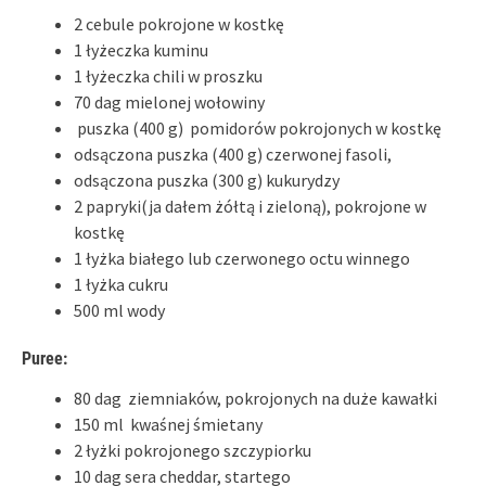
2 cebule pokrojone w kostkę
1 łyżeczka kuminu
1 łyżeczka chili w proszku
70 dag mielonej wołowiny
puszka (400 g) pomidorów pokrojonych w kostkę
odsączona puszka (400 g) czerwonej fasoli,
odsączona puszka (300 g) kukurydzy
2 papryki(ja dałem żółtą i zieloną), pokrojone w
kostkę
1 łyżka białego lub czerwonego octu winnego
1 łyżka cukru
500 ml wody
Puree:
80 dag ziemniaków, pokrojonych na duże kawałki
150 ml kwaśnej śmietany
2 łyżki pokrojonego szczypiorku
10 dag sera cheddar, startego