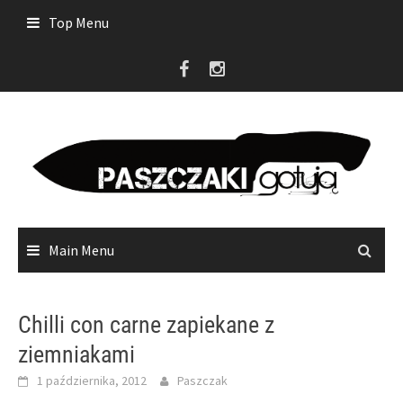
Skip
Top Menu
to
content
Main Menu
Chilli con carne zapiekane z
ziemniakami
1 października, 2012
Paszczak