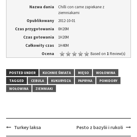
Nazwa dania
Chilli con carne zapiekane z
ziemniakami
Opublikowany
2012-10-01
Czas przygotowania
0H20M
Czas gotowania
1H20M
Całkowity czas
1H40M
Ocena
Based on
1
Review(s)
POSTED UNDER
KUCHNIE ŚWIATA
MIĘSO
WOŁOWINA
TAGGED
CEBULA
KUKURYDZA
PAPRYKA
POMIDORY
WOŁOWINA
ZIEMNIAKI
Post
Turkey laksa
Pesto z bazylii i rukoli
navigation