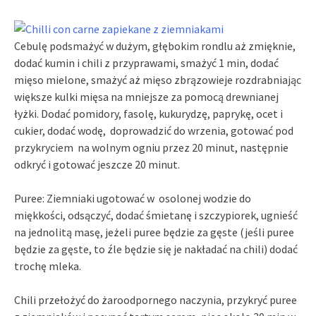
Cebulę podsmażyć w dużym, głębokim rondlu aż zmięknie,
dodać kumin i chili z przyprawami, smażyć 1 min, dodać
mięso mielone, smażyć aż mięso zbrązowieje rozdrabniając
większe kulki mięsa na mniejsze za pomocą drewnianej
łyżki. Dodać pomidory, fasolę, kukurydzę, paprykę, ocet i
cukier, dodać wodę, doprowadzić do wrzenia, gotować pod
przykryciem na wolnym ogniu przez 20 minut, następnie
odkryć i gotować jeszcze 20 minut.
Puree: Ziemniaki ugotować w osolonej wodzie do
miękkości, odsączyć, dodać śmietanę i szczypiorek, ugnieść
na jednolitą masę, jeżeli puree będzie za gęste (jeśli puree
będzie za gęste, to źle będzie się je nakładać na chili) dodać
trochę mleka.
Chili przełożyć do żaroodpornego naczynia, przykryć puree