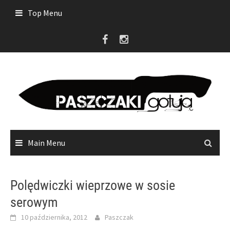
Skip
Top Menu
to
content
Main Menu
Polędwiczki wieprzowe w sosie
serowym
10 października, 2012
Paszczak