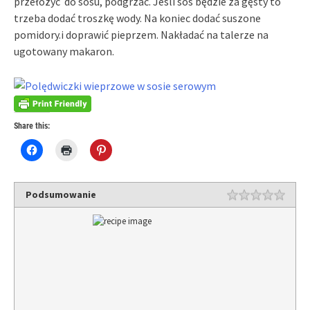
przełożyć do sosu, podgrzać. Jeśli sos będzie za gęsty to
trzeba dodać troszkę wody. Na koniec dodać suszone
pomidory.i doprawić pieprzem. Nakładać na talerze na
ugotowany makaron.
Share this:
Click
Click
Click
to
to
to
share
print
share
on
(Opens
on
Facebook
in
Pinterest
(Opens
new
(Opens
Podsumowanie
in
window)
in
new
new
window)
window)