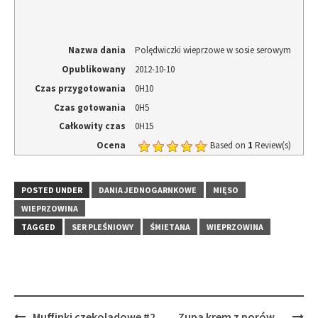
Nazwa dania
Polędwiczki wieprzowe w sosie serowym
Opublikowany
2012-10-10
Czas przygotowania
0H10
Czas gotowania
0H5
Całkowity czas
0H15
Ocena
Based on
1
Review(s)
POSTED UNDER
DANIA JEDNOGARNKOWE
MIĘSO
WIEPRZOWINA
TAGGED
SER PLEŚNIOWY
ŚMIETANA
WIEPRZOWINA
Post
Muffinki czekoladowe #2
Zupa krem z porów…