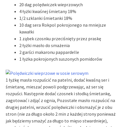
20 dag polędwiczek wieprzowych
4 łyżki kwaśnej śmietany 18%
1/2 szklanki śmietanki 18%
10 dag sera Rokpol pokrojonego na mniejsze
kawałki
1 ząbek czosnku przeciśnięty przez praskę
2 łyżki masło do smażenia
2 garści makaronu pappardelle
1 łyżka pokrojonych suszonych pomidorów
1 łyżkę masła rozpuścić na patelni, dodać kwaśną ser i
śmietanę, mieszać powoli podgrzewając, aż ser się
rozpuści. Następnie dodać czosnek i słodką śmietankę,
zagotować i zdjąć z ognia, Pozostałe masło rozpuścić na
drugiej patelni, wrzucić polędwiczki i obsmażyć je z obu
stron (nie za długo około 2 min z każdej strony ponieważ
jak będziemy smażyć za długo to mięso stwardnieje),