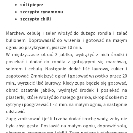
sól i pieprz
szczypta cynamonu
szczypta chilli
Marchew, cebulę i seler włożyć do dużego rondla i zalać
bulionem. Doprowadzić do wrzenia i gotować na małym
ogniu po przykryciem, jeszcze 10 min.
W międzyczasie obrać 2 jabłka, wydrążyć z nich środki i
posiekać i dodać do rondla z gotującymi się marchwią,
selerem i cebulą. Następnie dodać liść laurowy, cukier i
zagotować. Zmniejszyć ogień i gotować wszystko przez 20
min., wyrzucić liść laurowy. Kiedy zupa będzie się gotować,
obrać ostatnie jabłko, wydrążyć środek i posiekać na
plasterki, które włożyć do małego garnka, skropić sokiem z
cytryny i podgrzewać 1 -2 min. na małym ogniu, a następnie
odstawić.
Zupę zmiksować i jeśli trzeba dodać trochę wody, żeby nie
była zbyt gęsta. Postawić na małym ogniu, doprawić solą,
pieprzem, cynamonem i chilli. Zupę podawać udekorowaną