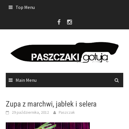
Skip
Top Menu
to
content
Main Menu
Zupa z marchwi, jabłek i selera
29 października, 2012
Paszczak