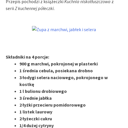
Przepis pochodzi z książeczki
Kuchnia niskotłuszczowa
z
serii
Z kuchennej półeczki.
Składniki na 4 porcje:
900 g marchwi, pokrojonej w plasterki
1 średnia cebula, posiekana drobno
3 łodygi selera naciowego, pokrojonego w
kostkę
1 l bulionu drobiowego
3 średnie jabłka
2 łyżki przecieru pomidorowego
1 listek laurowy
2 łyżeczki cukru
1/4 dużej cytryny