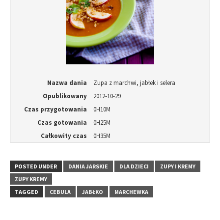
Nazwa dania
Zupa z marchwi, jabłek i selera
Opublikowany
2012-10-29
Czas przygotowania
0H10M
Czas gotowania
0H25M
Całkowity czas
0H35M
POSTED UNDER
DANIA JARSKIE
DLA DZIECI
ZUPY I KREMY
ZUPY KREMY
TAGGED
CEBULA
JABŁKO
MARCHEWKA