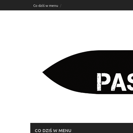
Skip
Co dziś w menu
to
content
CO DZIŚ W MENU