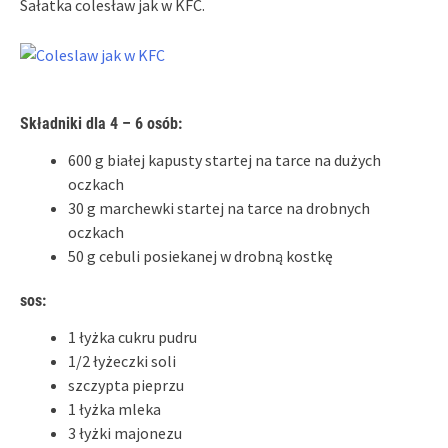
Sałatka colesław jak w KFC.
Składniki dla 4 – 6 osób:
600 g białej kapusty startej na tarce na dużych
oczkach
30 g marchewki startej na tarce na drobnych
oczkach
50 g cebuli posiekanej w drobną kostkę
sos:
1 łyżka cukru pudru
1/2 łyżeczki soli
szczypta pieprzu
1 łyżka mleka
3 łyżki majonezu