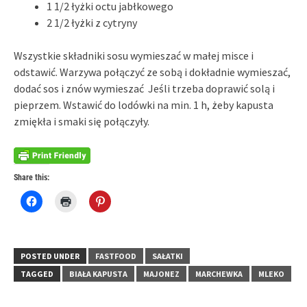
1 1/2 łyżki octu jabłkowego
2 1/2 łyżki z cytryny
Wszystkie składniki sosu wymieszać w małej misce i
odstawić. Warzywa połączyć ze sobą i dokładnie wymieszać,
dodać sos i znów wymieszać Jeśli trzeba doprawić solą i
pieprzem. Wstawić do lodówki na min. 1 h, żeby kapusta
zmiękła i smaki się połączyły.
Share this:
Click
Click
Click
to
to
to
share
print
share
on
(Opens
on
Facebook
in
Pinterest
(Opens
new
(Opens
in
window)
in
POSTED UNDER
FASTFOOD
SAŁATKI
new
new
window)
window)
TAGGED
BIAŁA KAPUSTA
MAJONEZ
MARCHEWKA
MLEKO