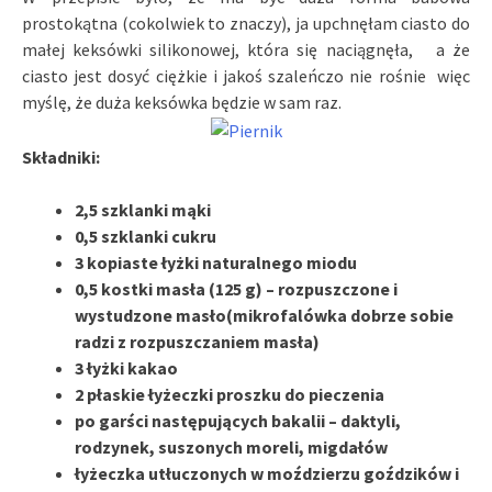
prostokątna (cokolwiek to znaczy), ja upchnęłam ciasto do
małej keksówki silikonowej, która się naciągnęła, a że
ciasto jest dosyć ciężkie i jakoś szaleńczo nie rośnie więc
myślę, że duża keksówka będzie w sam raz.
Składniki:
2,5 szklanki mąki
0,5 szklanki cukru
3 kopiaste łyżki naturalnego miodu
0,5 kostki masła (125 g) – rozpuszczone i
wystudzone masło(mikrofalówka dobrze sobie
radzi z rozpuszczaniem masła)
3 łyżki kakao
2 płaskie łyżeczki proszku do pieczenia
po garści następujących bakalii – daktyli,
rodzynek, suszonych moreli, migdałów
łyżeczka utłuczonych w moździerzu goździków i