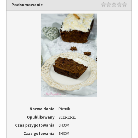
(Opens
new
(Opens
Podsumowanie
in
window)
in
new
new
window)
window)
Nazwa dania
Piernik
Opublikowany
2012-12-21
Czas przygotowania
0H30M
Czas gotowania
1H30M