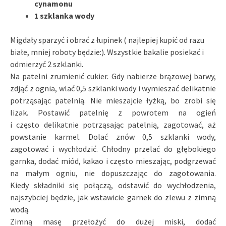
cynamonu
1 szklanka wody
Migdały sparzyć i obrać z łupinek ( najlepiej kupić od razu
białe, mniej roboty będzie:). Wszystkie bakalie posiekać i
odmierzyć 2 szklanki.
Na patelni zrumienić cukier. Gdy nabierze brązowej barwy,
zdjąć z ognia, wlać 0,5 szklanki wody i wymieszać delikatnie
potrząsając patelnią. Nie mieszajcie łyżką, bo zrobi się
lizak. Postawić patelnię z powrotem na ogień
i często delikatnie potrząsając patelnią, zagotować, aż
powstanie karmel. Dolać znów 0,5 szklanki wody,
zagotować i wychłodzić. Chłodny przelać do głębokiego
garnka, dodać miód, kakao i często mieszając, podgrzewać
na małym ogniu, nie dopuszczając do zagotowania.
Kiedy składniki się połączą, odstawić do wychłodzenia,
najszybciej będzie, jak wstawicie garnek do zlewu z zimną
wodą.
Zimną masę przełożyć do dużej miski, dodać