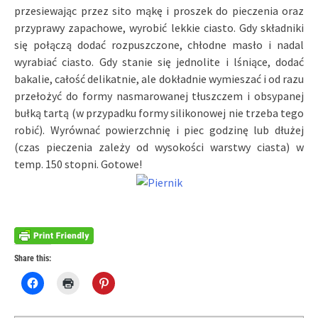
przesiewając przez sito mąkę i proszek do pieczenia oraz
przyprawy zapachowe, wyrobić lekkie ciasto. Gdy składniki
się połączą dodać rozpuszczone, chłodne masło i nadal
wyrabiać ciasto. Gdy stanie się jednolite i lśniące, dodać
bakalie, całość delikatnie, ale dokładnie wymieszać i od razu
przełożyć do formy nasmarowanej tłuszczem i obsypanej
bułką tartą (w przypadku formy silikonowej nie trzeba tego
robić). Wyrównać powierzchnię i piec godzinę lub dłużej
(czas pieczenia zależy od wysokości warstwy ciasta) w
temp. 150 stopni. Gotowe!
Share this:
Click
Click
Click
to
to
to
share
print
share
on
(Opens
on
Facebook
in
Pinterest