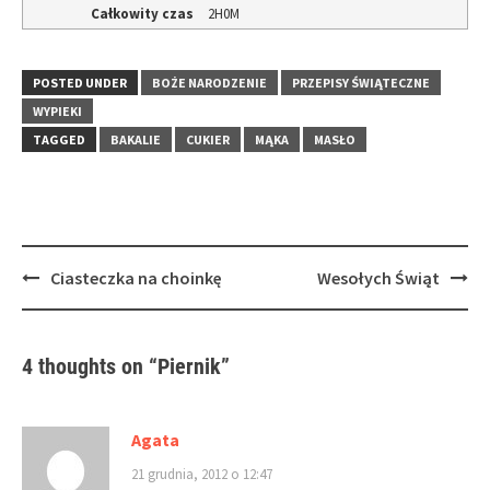
Całkowity czas
2H0M
POSTED UNDER
BOŻE NARODZENIE
PRZEPISY ŚWIĄTECZNE
WYPIEKI
TAGGED
BAKALIE
CUKIER
MĄKA
MASŁO
Post
Ciasteczka na choinkę
Wesołych Świąt
navigation
4 thoughts on “
Piernik
”
Agata
21 grudnia, 2012 o 12:47