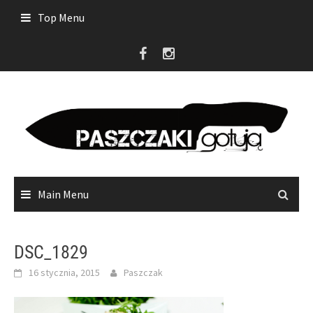
Skip
Top Menu
to
content
Main Menu
DSC_1829
16 stycznia, 2015
Paszczak