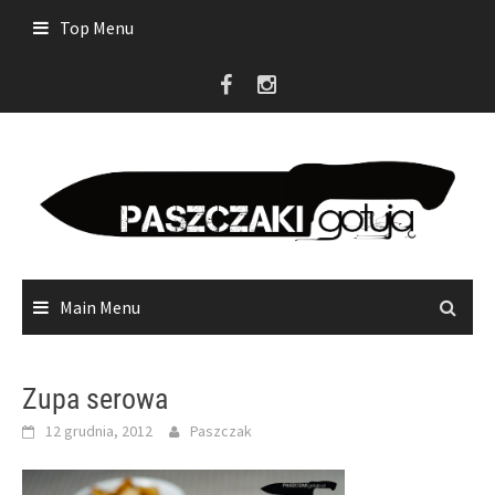
Skip
Top Menu
to
content
Main Menu
Zupa serowa
12 grudnia, 2012
Paszczak