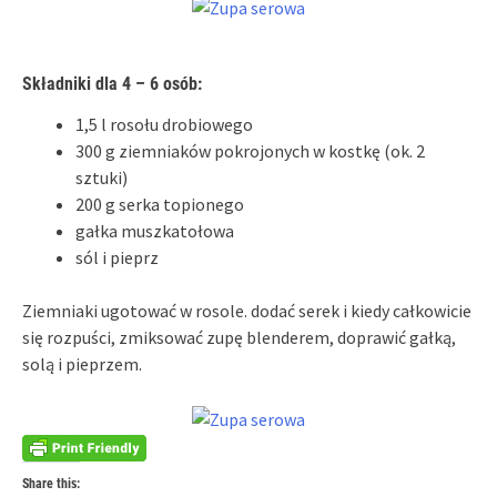
Składniki dla 4 – 6 osób:
1,5 l rosołu drobiowego
300 g ziemniaków pokrojonych w kostkę (ok. 2
sztuki)
200 g serka topionego
gałka muszkatołowa
sól i pieprz
Ziemniaki ugotować w rosole. dodać serek i kiedy całkowicie
się rozpuści, zmiksować zupę blenderem, doprawić gałką,
solą i pieprzem.
Share this: