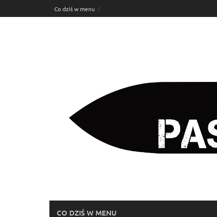
Skip
Co dziś w menu
to
content
CO DZIŚ W MENU