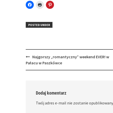
Click
Click
Click
to
to
to
share
print
share
on
(Opens
on
Facebook
in
Pinterest
(Opens
new
(Opens
in
window)
in
POSTED UNDER
new
new
window)
window)
Post
Najgorszy „romantyczny” weekend EVER! w
navigation
Pałacu w Paszkówce
Dodaj komentarz
Twój adres e-mail nie zostanie opublikowany