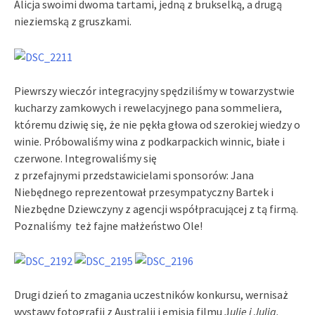
Alicja swoimi dwoma tartami, jedną z brukselką, a drugą
nieziemską z gruszkami.
Piewrszy wieczór integracyjny spędziliśmy w towarzystwie
kucharzy zamkowych i rewelacyjnego pana sommeliera,
któremu dziwię się, że nie pękła głowa od szerokiej wiedzy o
winie. Próbowaliśmy wina z podkarpackich winnic, białe i
czerwone. Integrowaliśmy się
z przefajnymi przedstawicielami sponsorów: Jana
Niebędnego reprezentował przesympatyczny Bartek i
Niezbędne Dziewczyny z agencji współpracującej z tą firmą.
Poznaliśmy też fajne małżeństwo Ole!
Drugi dzień to zmagania uczestników konkursu, wernisaż
wystawy fotografii z Australii i emisja filmu J
ulie i Julia.