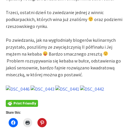
Trzeci, ostatni dzień to zwiedzanie jednej z winnic
podkarpackich, których wina już znaliśmy
oraz podziemi
rzeszowskiego rynku.
Po zwiedzaniu, jak na wygłodniały blogerów kulinarnych
przystało, poszliśmy ze zwyciężczynią II półfinału i Jej
mężem na kebaba
Bardzo smacznego zresztą
Problem rozsypywania się kebaba w bułce, odstawienia go
jakoś sensownie, bardzo fajnie rozwiązano kwadratową
miseczką, w której można go postawić.
Share this:
Click
Click
Click
to
to
to