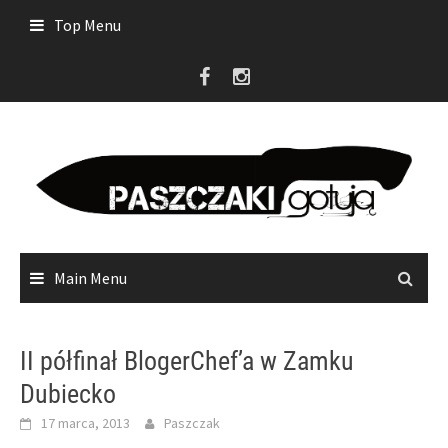
Skip
Top Menu
to
content
Main Menu
II półfinał BlogerChef’a w Zamku
Dubiecko
17 marca, 2013
Paszczak