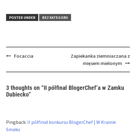
share
print
share
on
(Opens
on
Facebook
in
Pinterest
(Opens
new
(Opens
in
window)
in
POSTED UNDER
BEZ KATEGORII
new
new
window)
window)
Post
Focaccia
Zapiekanka ziemniaczana z
navigation
mięsem mielonym
3 thoughts on “
II półfinał BlogerChef’a w Zamku
Dubiecko
”
Pingback:
II półfinał konkursu BlogerChef | W Krainie
Smaku