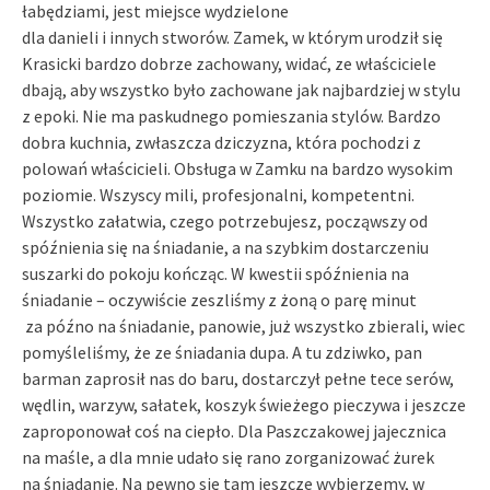
łabędziami, jest miejsce wydzielone
dla danieli i innych stworów. Zamek, w którym urodził się
Krasicki bardzo dobrze zachowany, widać, ze właściciele
dbają, aby wszystko było zachowane jak najbardziej w stylu
z epoki. Nie ma paskudnego pomieszania stylów. Bardzo
dobra kuchnia, zwłaszcza dziczyzna, która pochodzi z
polowań właścicieli. Obsługa w Zamku na bardzo wysokim
poziomie. Wszyscy mili, profesjonalni, kompetentni.
Wszystko załatwia, czego potrzebujesz, począwszy od
spóźnienia się na śniadanie, a na szybkim dostarczeniu
suszarki do pokoju kończąc. W kwestii spóźnienia na
śniadanie – oczywiście zeszliśmy z żoną o parę minut
za późno na śniadanie, panowie, już wszystko zbierali, wiec
pomyśleliśmy, że ze śniadania dupa. A tu zdziwko, pan
barman zaprosił nas do baru, dostarczył pełne tece serów,
wędlin, warzyw, sałatek, koszyk świeżego pieczywa i jeszcze
zaproponował coś na ciepło. Dla Paszczakowej jajecznica
na maśle, a dla mnie udało się rano zorganizować żurek
na śniadanie. Na pewno się tam jeszcze wybierzemy, w