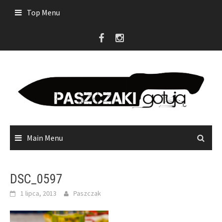
Skip
Top Menu
to
content
Main Menu
DSC_0597
1 lipca, 2013
Paszczak