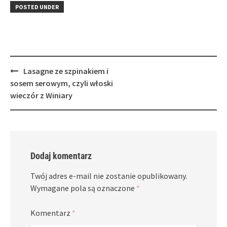
in
window)
in
POSTED UNDER
new
new
window)
window)
Post
Lasagne ze szpinakiem i
navigation
sosem serowym, czyli włoski
wieczór z Winiary
Dodaj komentarz
Twój adres e-mail nie zostanie opublikowany.
Wymagane pola są oznaczone
*
Komentarz
*