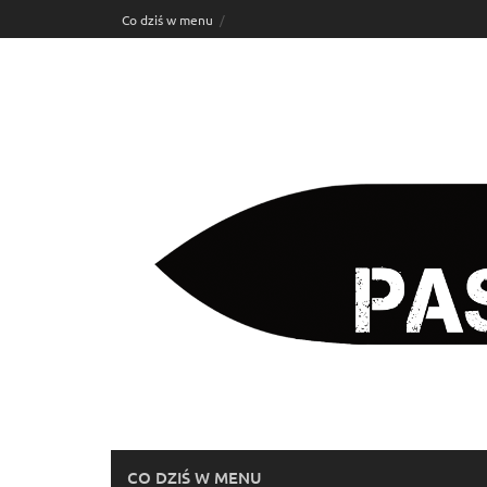
Skip
Co dziś w menu
to
content
CO DZIŚ W MENU