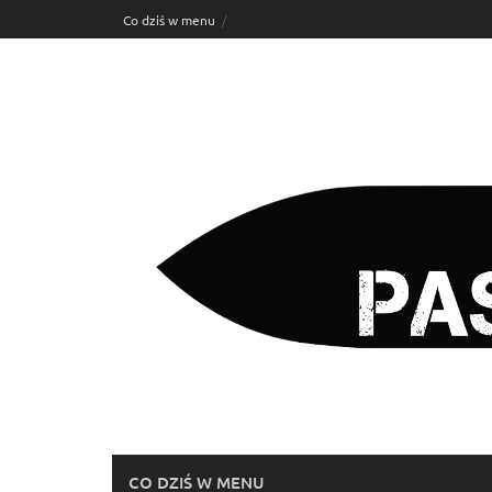
Skip
Co dziś w menu
to
content
CO DZIŚ W MENU