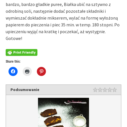
bardzo, bardzo gładkie puree, Białka ubić na sztywno z
odrobiną soli, następnie dodać pozostałe składniki i
wymieszać dokładnie mikserem, wylać na formę wyłożoną
papierem do pieczenia i piec 35 min. w temp. 180 stopni. Po
upieczeniu wyjąć na kratkę i poczekać, aż wystygnie.
Gotowe!
Share this:
Click
Click
Click
to
to
to
share
print
share
on
(Opens
on
Facebook
in
Pinterest
(Opens
new
(Opens
Podsumowanie
in
window)
in
new
new
window)
window)