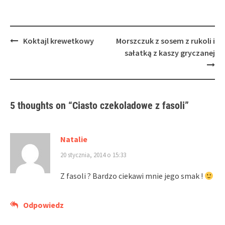
Post
Koktajl krewetkowy
Morszczuk z sosem z rukoli i
navigation
sałatką z kaszy gryczanej
5 thoughts on “
Ciasto czekoladowe z fasoli
”
Natalie
20 stycznia, 2014 o 15:33
Z fasoli ? Bardzo ciekawi mnie jego smak !
Odpowiedz