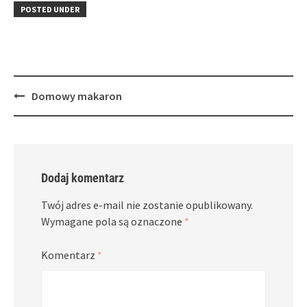
in
window)
in
POSTED UNDER
new
new
window)
window)
Post
Domowy makaron
navigation
Dodaj komentarz
Twój adres e-mail nie zostanie opublikowany.
Wymagane pola są oznaczone
*
Komentarz
*