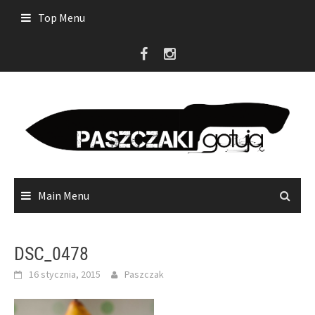
Skip
Top Menu
to
content
Main Menu
DSC_0478
16 stycznia, 2015
Paszczak