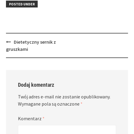
in
window)
in
POSTED UNDER
new
new
window)
window)
Post
Dietetyczny sernik z
navigation
gruszkami
Dodaj komentarz
Twój adres e-mail nie zostanie opublikowany.
Wymagane pola są oznaczone
*
Komentarz
*