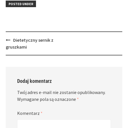
in
window)
in
POSTED UNDER
new
new
window)
window)
Post
Dietetyczny sernik z
navigation
gruszkami
Dodaj komentarz
Twój adres e-mail nie zostanie opublikowany.
Wymagane pola są oznaczone
*
Komentarz
*