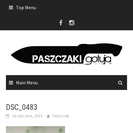
Skip
Top Menu
to
content
Main Menu
DSC_0483
16 stycznia, 2015
Paszczak