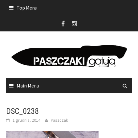
Skip
Top Menu
to
content
Main Menu
DSC_0238
1 grudnia, 2014
Paszczak