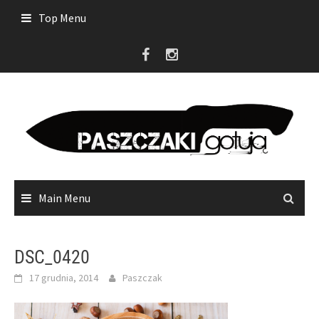
Skip
Top Menu
to
content
Main Menu
DSC_0420
17 grudnia, 2014
Paszczak