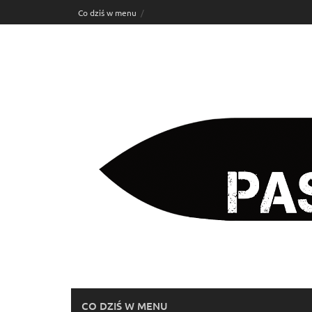
Skip
Co dziś w menu
to
content
CO DZIŚ W MENU