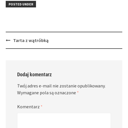
in
window)
in
POSTED UNDER
new
new
window)
window)
Post
Tarta z wątróbką
navigation
Dodaj komentarz
Twój adres e-mail nie zostanie opublikowany.
Wymagane pola są oznaczone
*
Komentarz
*