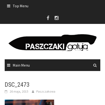
Skip
Top Menu
to
content
Main Menu
DSC_2473
26 maja, 2015
Paszczakowa