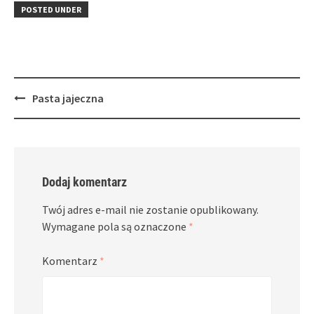
in
window)
in
POSTED UNDER
new
new
window)
window)
Post
Pasta jajeczna
navigation
Dodaj komentarz
Twój adres e-mail nie zostanie opublikowany.
Wymagane pola są oznaczone
*
Komentarz
*