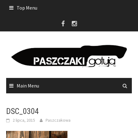
Skip
Top Menu
to
content
Main Menu
DSC_0304
2 lipca, 2015
Paszczakowa