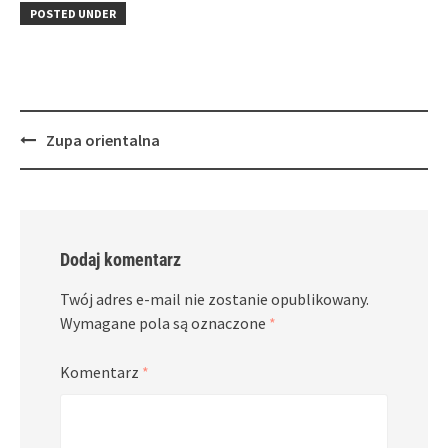
in
window)
in
POSTED UNDER
new
new
window)
window)
Post
Zupa orientalna
navigation
Dodaj komentarz
Twój adres e-mail nie zostanie opublikowany.
Wymagane pola są oznaczone
*
Komentarz
*