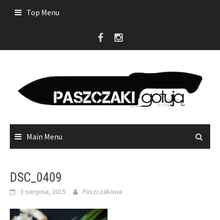
Skip
Top Menu
to
content
Main Menu
DSC_0409
3 sierpnia, 2015
Paszczakowa