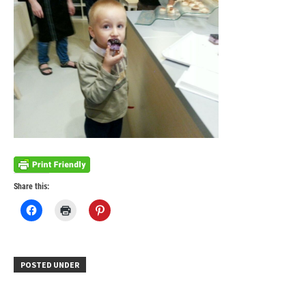
Share this:
Click
Click
Click
to
to
to
share
print
share
on
(Opens
on
Facebook
in
Pinterest
(Opens
new
(Opens
in
window)
in
POSTED UNDER
new
new
window)
window)