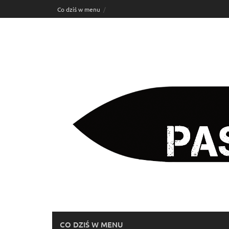
Skip
Co dziś w menu
to
content
CO DZIŚ W MENU