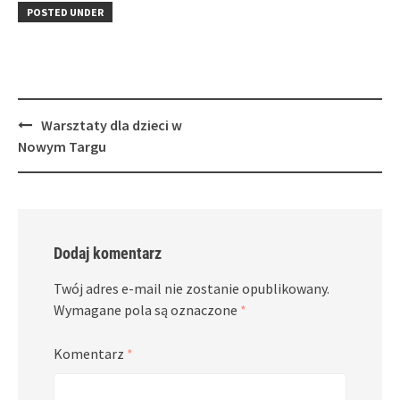
in
window)
in
POSTED UNDER
new
new
window)
window)
Post
Warsztaty dla dzieci w
navigation
Nowym Targu
Dodaj komentarz
Twój adres e-mail nie zostanie opublikowany.
Wymagane pola są oznaczone
*
Komentarz
*