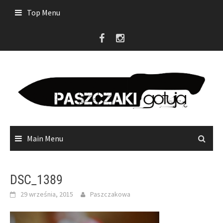
Skip
Top Menu
to
content
Main Menu
DSC_1389
29 września, 2015
Paszczakowa