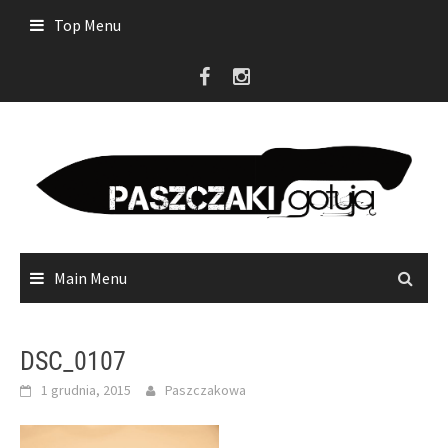
Skip
Top Menu
to
content
Main Menu
DSC_0107
1 grudnia, 2015
Paszczakowa