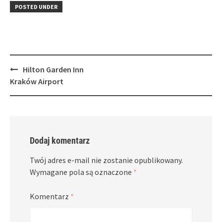
in
window)
in
POSTED UNDER
new
new
window)
window)
Post
Hilton Garden Inn
navigation
Kraków Airport
Dodaj komentarz
Twój adres e-mail nie zostanie opublikowany.
Wymagane pola są oznaczone
*
Komentarz
*