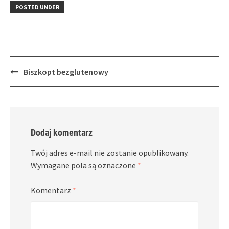
in
window)
in
POSTED UNDER
new
new
window)
window)
Post
Biszkopt bezglutenowy
navigation
Dodaj komentarz
Twój adres e-mail nie zostanie opublikowany.
Wymagane pola są oznaczone
*
Komentarz
*