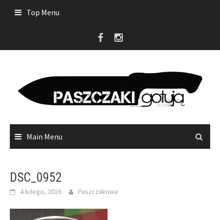
Skip
Top Menu
to
content
Main Menu
DSC_0952
4 lutego, 2016
Paszczakowa