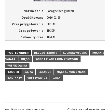
Nazwa dania
Lasagne bez glutenu
Opublikowany
2016-01-28
Czas przygotowania
0H15M
Czas gotowania
1H30M
Całkowity czas
1H45M
POSTED UNDER
BEZGLUTENOWE
KUCHNIA WŁOSKA
KUCHNIE
ŚWIATA
MIĘSO
ROBOT PLANETARNY KENWOOD
WIEPRZOWINA
TAGGED
JAJKA
LASAGNE
MĄKA KUKURYDZIANA
POMIDORY
WIEPRZOWINA
WINO
Post
Kaczka pieczona w
Chleb na zakwasie