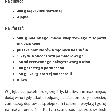
Na ciasto:
400 g mąki kukurydzianej
4 jajka
Na „farsz”:
500 g mielonego mięsa wieprzowego z łopatki
lub karkówki
puszka pomidorów krojonych bez skórki
1-2 łyżki koncentratu pomidorowego
150 ml czerwonego półwytrawnego wina
100 g startego parmezanu
150 g – 250 g startej mozzarelli
oliwa
W głębokiej patelni rozgrzej 2 łyżki oliwy i usmaż mięso,
dodaj wino i gdy alkohol odparuje dodaj pomidory i przecier,
zamieszaj, dopraw solą, pieprzem i cukrem, przykryj i gotuj
na małym ogniu 1 h. Po tym czasie sos jest gotowy, jeśli