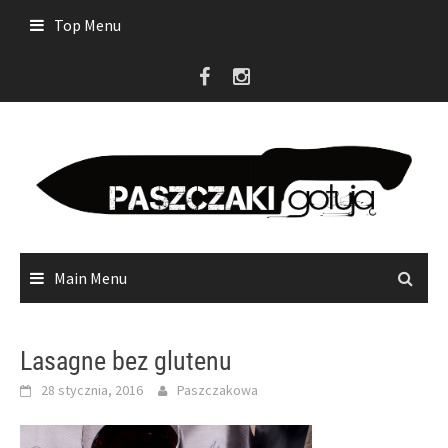
Skip
Top Menu
to
content
Main Menu
Lasagne bez glutenu
28 stycznia, 2016
Paszczakowa